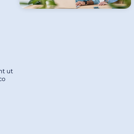
nt ut
co