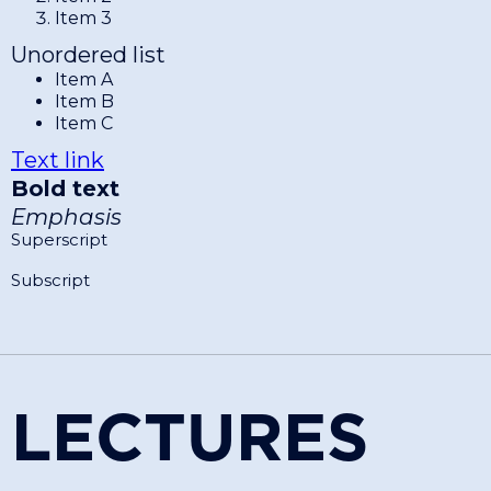
Item 3
Unordered list
Item A
Item B
Item C
Text link
Bold text
Emphasis
Superscript
Subscript
LECTURES