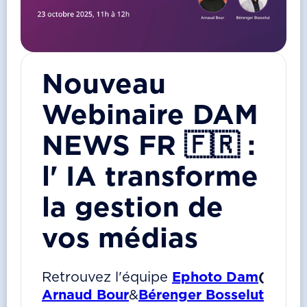
Nouveau
Webinaire DAM
NEWS FR 🇫🇷 :
l' IA transforme
la gestion de
vos médias
Retrouvez l'équipe
Ephoto Dam
(
Arnaud Bour
&
Bérenger Bosselut