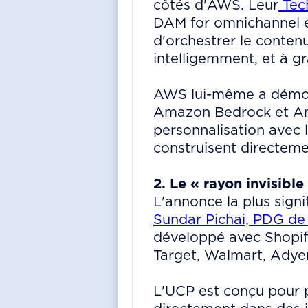
côtés d'AWS. Leur
Tech
DAM for omnichannel exc
d'orchestrer le contenu
intelligemment, et à gr
AWS lui-même a démo
Amazon Bedrock et Amaz
personnalisation avec l
construisent directem
2. Le « rayon invisibl
L'annonce la plus signi
Sundar Pichai, PDG de
développé avec Shopify
Target, Walmart, Adyen
L'UCP est conçu pour 