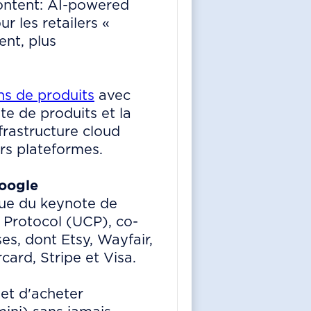
Content: AI-powered
r les retailers «
ent, plus
ns de produits
avec
te de produits et la
nfrastructure cloud
rs plateformes.
Google
enue du keynote de
 Protocol (UCP), co-
s, dont Etsy, Wayfair,
ard, Stripe et Visa.
et d'acheter