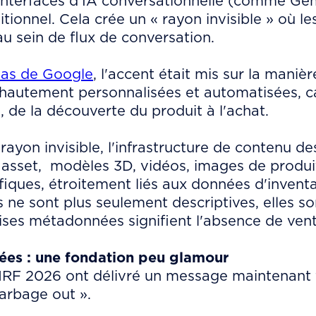
interfaces d'IA conversationnelle (comme Gem
itionnel. Cela crée un « rayon invisible » où l
u sein de flux de conversation.
eas de Google
, l'accent était mis sur la mani
 hautement personnalisées et automatisées, c
 de la découverte du produit à l'achat.
ayon invisible, l'infrastructure de contenu des
 asset, modèles 3D, vidéos, images de produi
fiques, étroitement liés aux données d'inventa
ne sont plus seulement descriptives, elles so
ses métadonnées signifient l'absence de vent
nées : une fondation peu glamour
NRF 2026 ont délivré un message maintenant f
garbage out ».