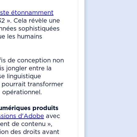
este étonnamment
32 ». Cela révèle une
nnées sophistiquées
ue les humains
fis de conception non
 jongler entre la
e linguistique
 pourrait transformer
 opérationnel.
numériques produits
sions d'Adobe
avec
ment de contenu »,
ion des droits avant