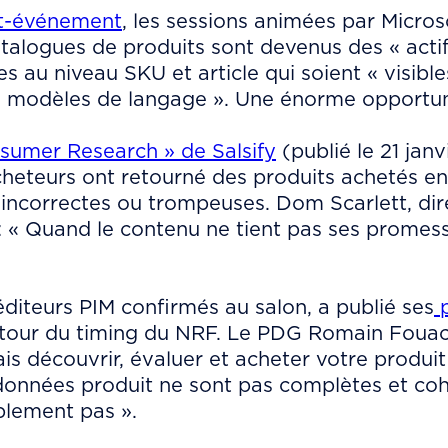
st-événement
, les sessions animées par Micros
atalogues de produits sont devenus des « actif
 au niveau SKU et article qui soient « visible
s modèles de langage ». Une énorme opportuni
sumer Research » de Salsify
(publié le 21 jan
heteurs ont retourné des produits achetés en 
 incorrectes ou trompeuses. Dom Scarlett, dir
 : « Quand le contenu ne tient pas ses promesse
s éditeurs PIM confirmés au salon, a publié ses
p
our du timing du NRF. Le PDG Romain Fouach
s découvrir, évaluer et acheter votre produit 
 données produit ne sont pas complètes et co
plement pas ».