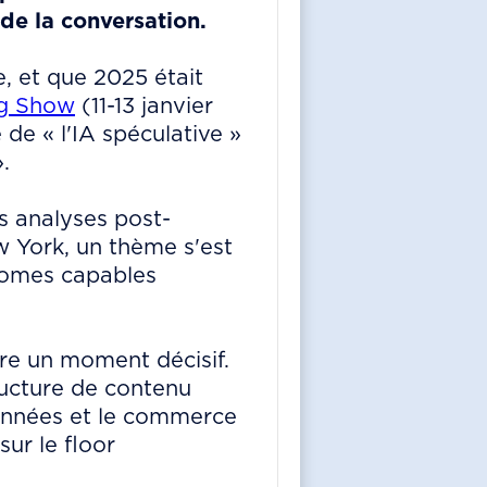
de la conversation.
e, et que 2025 était
ig Show
(11-13 janvier
 de « l'IA spéculative »
.
s analyses post-
 York, un thème s'est
onomes capables
tre un moment décisif.
tructure de contenu
données et le commerce
sur le floor