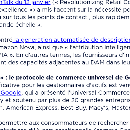
Talk du 12 janvier
(« Revolutionizing Retail 
ellence ») a mis l'accent sur la nécessité pou
 sur tous les points de contact , plus rapidem
ande échelle ».
ntré
la génération automatisée de descriptio
on Nova, ainsi que « l'attribution intelligen
'IA ». En d'autres termes, les fournisseurs d'i
ent des capacités adjacentes au DAM dans leu
e » : le protocole de commerce universel de 
ficative pour les gestionnaires d'actifs est v
 Google
, qui a présenté l'Universal Commerce
 et soutenu par plus de 20 grandes entreprise
, American Express, Best Buy, Macy's, Masterc
permettre aux consommateurs de rechercher 